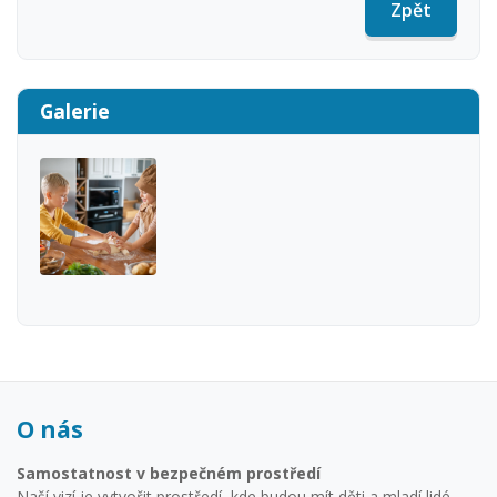
Zpět
Galerie
O nás
Samostatnost v bezpečném prostředí
Naší vizí je vytvořit prostředí, kde budou mít děti a mladí lidé