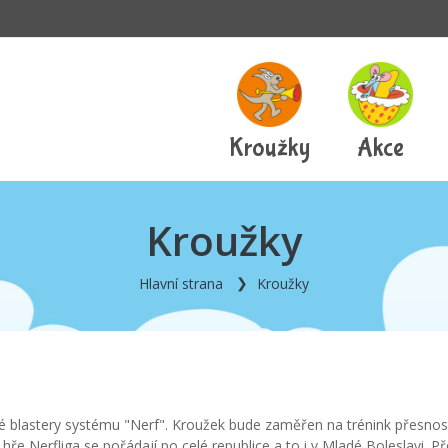
Kroužky
Akce
Kroužky
Hlavní strana
Kroužky
vé blastery systému "Nerf". Kroužek bude zaměřen na trénink přesnosti 
hře Nerfliga se pořádají po celé republice a to i v Mladé Boleslavi. 