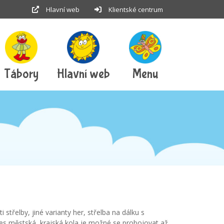
Hlavní web
Klientské centrum
Tábory
Hlavní web
Menu
střelby, jiné varianty her, střelba na dálku s
Přes městská, krajská kola je možné se probojovat až