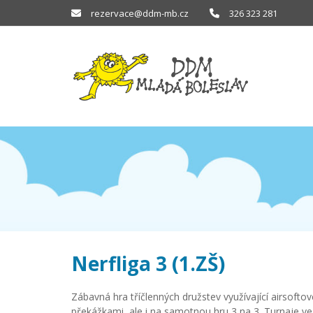
rezervace@ddm-mb.cz
326 323 281
Nerfliga 3 (1.ZŠ)
Zábavná hra tříčlenných družstev využívající airsofto
překážkami, ale i na samotnou hru 3 na 3. Turnaje ve 