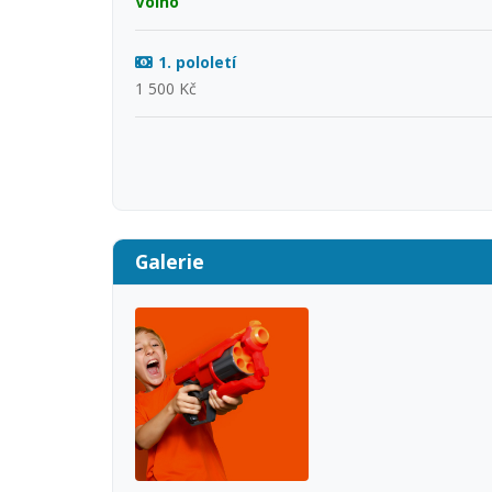
Volno
1. pololetí
1 500 Kč
Galerie