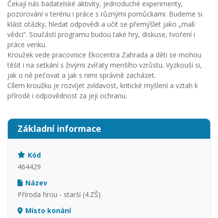
Čekají nás badatelské aktivity, jednoduché experimenty,
pozorování v terénu i práce s různými pomůckami. Budeme si
klást otázky, hledat odpovědi a učit se přemýšlet jako „malí
vědci“. Součástí programu budou také hry, diskuse, tvoření i
práce venku.
Kroužek vede pracovnice Ekocentra Zahrada a děti se mohou
těšit i na setkání s živými zvířaty menšího vzrůstu. Vyzkouší si,
jak o ně pečovat a jak s nimi správně zacházet.
Cílem kroužku je rozvíjet zvídavost, kritické myšlení a vztah k
přírodě i odpovědnost za její ochranu.
Základní informace
Kód
464429
Název
Příroda hrou - starší (4.ZŠ)
Místo konání