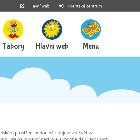
Hlavní web
Klientské centrum
Tábory
Hlavní web
Menu
elském prostředí budou děti objevovat svět za
voření, hra na hudební nástroje a mnohé další. Možnost