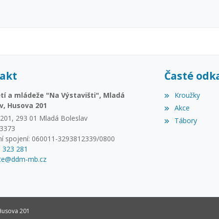
akt
Časté odk
í a mládeže "Na Výstavišti", Mladá
Kroužky
v, Husova 201
Akce
201, 293 01 Mladá Boleslav
Tábory
73373
í spojení: 060011-3293812339/0800
6 323 281
ace@ddm-mb.cz
 Husova 201