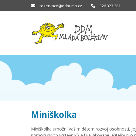
rezervace@ddm-mb.cz
326 323 281
Miniškolka
Miniškolka umožní Vašim dětem rozvoj osobnosti, jej
pomoci svých vrstevníků a kvalifikované učitelky pro 