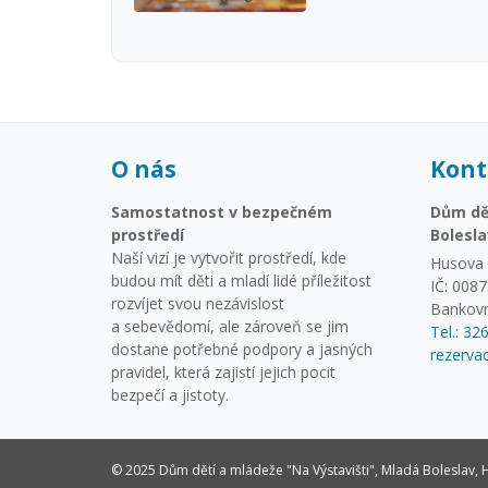
O nás
Kont
Samostatnost v bezpečném
Dům dět
prostředí
Bolesla
Naší vizí je vytvořit prostředí, kde
Husova 
budou mít děti a mladí lidé příležitost
IČ: 008
rozvíjet svou nezávislost
Bankovn
a sebevědomí, ale zároveň se jim
Tel.: 32
dostane potřebné podpory a jasných
rezerv
pravidel, která zajistí jejich pocit
bezpečí a jistoty.
© 2025 Dům dětí a mládeže "Na Výstavišti", Mladá Boleslav,