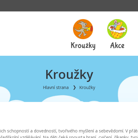
Kroužky
Akce
Kroužky
Hlavní strana
Kroužky
ich schopností a dovedností, tvořivého myšlení a sebevědomí. V přát
předškolní vzdělávání. Na děti čeká spousta hraní, cvičení, říkanky, t