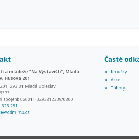
akt
Časté odk
í a mládeže "Na Výstavišti", Mladá
Kroužky
v, Husova 201
Akce
201, 293 01 Mladá Boleslav
Tábory
73373
í spojení: 060011-3293812339/0800
6 323 281
ace@ddm-mb.cz