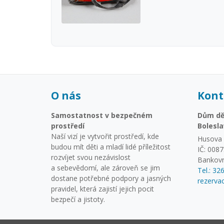
O nás
Kont
Samostatnost v bezpečném
Dům dět
prostředí
Bolesla
Naší vizí je vytvořit prostředí, kde
Husova 
budou mít děti a mladí lidé příležitost
IČ: 008
rozvíjet svou nezávislost
Bankovn
a sebevědomí, ale zároveň se jim
Tel.: 32
dostane potřebné podpory a jasných
rezerv
pravidel, která zajistí jejich pocit
bezpečí a jistoty.