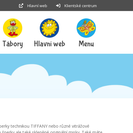
Hlavní web
Klientské centrum
Tábory
Hlavní web
Menu
perky technikou TIFFANY nebo různé vitrážové
šperky ale také skleněné originální misky. Také máte