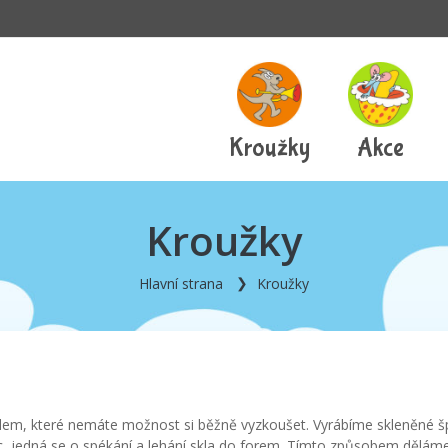
Kroužky
Akce
Kroužky
Hlavní strana
Kroužky
klem, které nemáte možnost si běžně vyzkoušet. Vyrábíme skleněné š
 jedná se o spékání a lehání skla do forem. Tímto způsobem děláme 