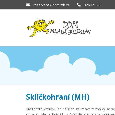
rezervace@ddm-mb.cz
326 323 281
Sklíčkohraní (MH)
Na tomto kroužku se naučíte zajímavé techniky se s
obrázky. Na techniku FUSING zde máme speciální pec,