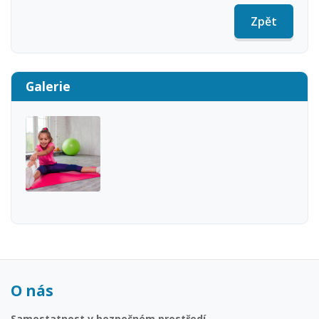
Zpět
Galerie
O nás
Samostatnost v bezpečném prostředí