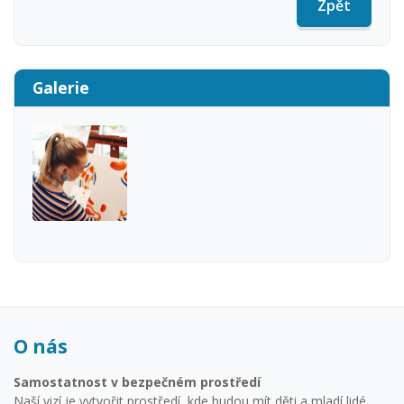
Zpět
Galerie
O nás
Samostatnost v bezpečném prostředí
Naší vizí je vytvořit prostředí, kde budou mít děti a mladí lidé