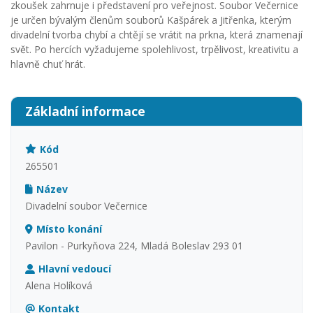
zkoušek zahrnuje i představení pro veřejnost. Soubor Večernice
je určen bývalým členům souborů Kašpárek a Jitřenka, kterým
divadelní tvorba chybí a chtějí se vrátit na prkna, která znamenají
svět. Po hercích vyžadujeme spolehlivost, trpělivost, kreativitu a
hlavně chuť hrát.
Základní informace
Kód
265501
Název
Divadelní soubor Večernice
Místo konání
Pavilon - Purkyňova 224, Mladá Boleslav 293 01
Hlavní vedoucí
Alena Holíková
Kontakt