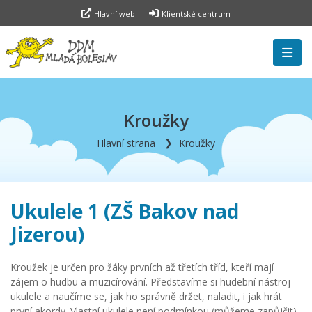
Hlavní web
Klientské centrum
Kroužky
Hlavní strana
Kroužky
Ukulele 1 (ZŠ Bakov nad
Jizerou)
Kroužek je určen pro žáky prvních až třetích tříd, kteří mají
zájem o hudbu a muzicírování. Představíme si hudební nástroj
ukulele a naučíme se, jak ho správně držet, naladit, i jak hrát
první akordy. Vlastní ukulele není podmínkou (můžeme zapůjčit),