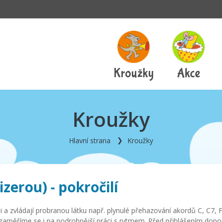
Kroužky
Akce
Kroužky
Hlavní strana
Kroužky
zerou) - pokročilí
ili a zvládají probranou látku např. plynulé přehazování akordů C, C7, 
zaměříme se i na podrobnější práci s rytmem. Před přihlášením doporu