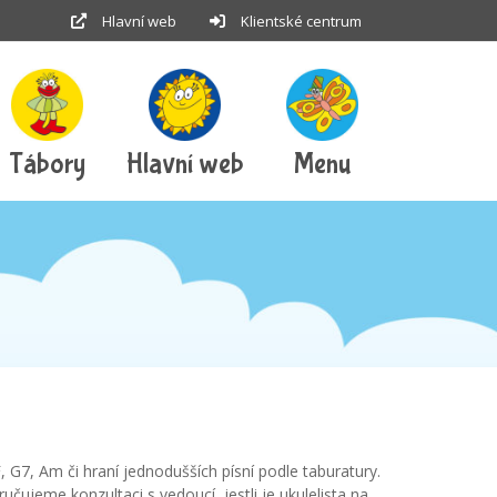
Hlavní web
Klientské centrum
Tábory
Hlavní web
Menu
F, G7, Am či hraní jednodušších písní podle taburatury.
čujeme konzultaci s vedoucí, jestli je ukulelista na