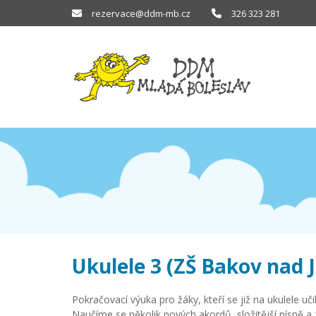
rezervace@ddm-mb.cz
326 323 281
Ukulele 3 (ZŠ Bakov nad Ji
Pokračovací výuka pro žáky, kteří se již na ukulele uč
Naučíme se několik nových akordů, složitější písně a 