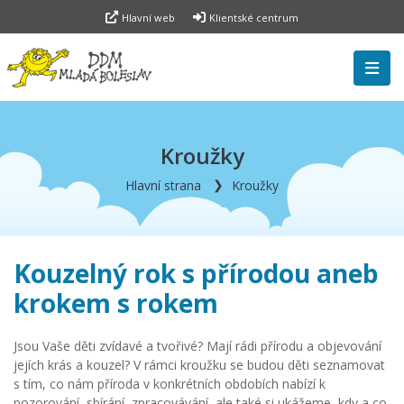
Hlavní web
Klientské centrum
Kroužky
Hlavní strana
Kroužky
Kouzelný rok s přírodou aneb
krokem s rokem
Jsou Vaše děti zvídavé a tvořivé? Mají rádi přírodu a objevování
jejích krás a kouzel? V rámci kroužku se budou děti seznamovat
s tím, co nám příroda v konkrétních obdobích nabízí k
pozorování, sbírání, zpracovávání, ale také si ukážeme, kdy a co