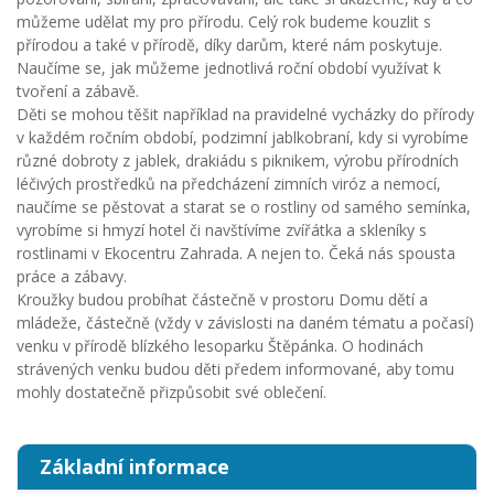
můžeme udělat my pro přírodu. Celý rok budeme kouzlit s
přírodou a také v přírodě, díky darům, které nám poskytuje.
Naučíme se, jak můžeme jednotlivá roční období využívat k
tvoření a zábavě.
Děti se mohou těšit například na pravidelné vycházky do přírody
v každém ročním období, podzimní jablkobraní, kdy si vyrobíme
různé dobroty z jablek, drakiádu s piknikem, výrobu přírodních
léčivých prostředků na předcházení zimních viróz a nemocí,
naučíme se pěstovat a starat se o rostliny od samého semínka,
vyrobíme si hmyzí hotel či navštívíme zvířátka a skleníky s
rostlinami v Ekocentru Zahrada. A nejen to. Čeká nás spousta
práce a zábavy.
Kroužky budou probíhat částečně v prostoru Domu dětí a
mládeže, částečně (vždy v závislosti na daném tématu a počasí)
venku v přírodě blízkého lesoparku Štěpánka. O hodinách
strávených venku budou děti předem informované, aby tomu
mohly dostatečně přizpůsobit své oblečení.
Základní informace