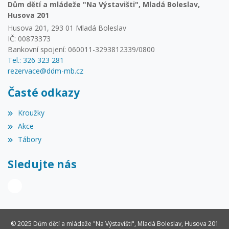
Dům dětí a mládeže "Na Výstavišti", Mladá Boleslav,
Husova 201
Husova 201, 293 01 Mladá Boleslav
IČ: 00873373
Bankovní spojení: 060011-3293812339/0800
Tel.: 326 323 281
rezervace@ddm-mb.cz
Časté odkazy
Kroužky
Akce
Tábory
Sledujte nás
© 2025 Dům dětí a mládeže "Na Výstavišti", Mladá Boleslav, Husova 201