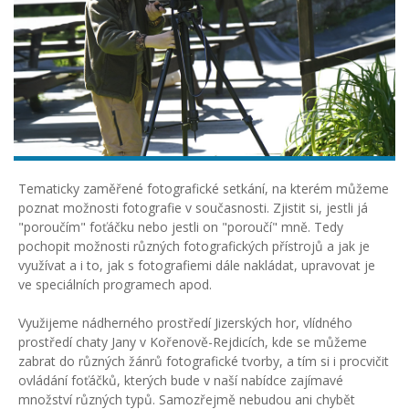
Tematicky zaměřené fotografické setkání, na kterém můžeme
poznat možnosti fotografie v současnosti. Zjistit si, jestli já
"poroučím" foťáčku nebo jestli on "poroučí" mně. Tedy
pochopit možnosti různých fotografických přístrojů a jak je
využívat a i to, jak s fotografiemi dále nakládat, upravovat je
ve speciálních programech apod.
Využijeme nádherného prostředí Jizerských hor, vlídného
prostředí chaty Jany v Kořenově-Rejdicích, kde se můžeme
zabrat do různých žánrů fotografické tvorby, a tím si i procvičit
ovládání foťáčků, kterých bude v naší nabídce zajímavé
množství různých typů. Samozřejmě nebudou ani chybět