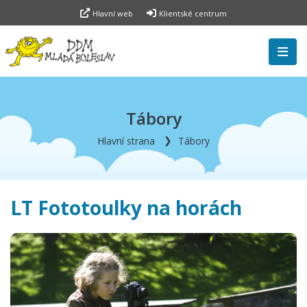
Hlavní web
Klientské centrum
Tábory
Hlavní strana
Tábory
LT Fototoulky na horách