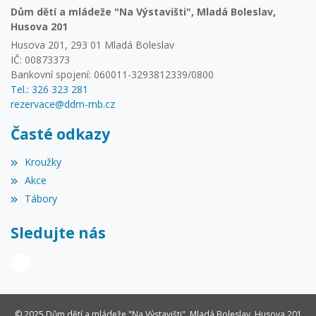
Dům dětí a mládeže "Na Výstavišti", Mladá Boleslav,
Husova 201
Husova 201, 293 01 Mladá Boleslav
IČ: 00873373
Bankovní spojení: 060011-3293812339/0800
Tel.: 326 323 281
rezervace@ddm-mb.cz
Časté odkazy
Kroužky
Akce
Tábory
Sledujte nás
© 2025 Dům dětí a mládeže "Na Výstavišti", Mladá Boleslav, Husova 201