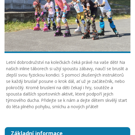
Letní dobrodružství na kolečkách čeká právě na vaše děti! Na
našich inline táborech si užijí spoustu zábavy, naučí se bruslit a
zlepší svou fyzickou kondici. S pomocí zkušených instruktorů
se každý bruslař posune o krok dál, ať už je začátečník, nebo
pokročilý. Kromě bruslení na děti čekají i hry, soutěže a
spousta dalších sportovních aktivit, které podpoří jejich
týmového ducha. Přidejte se k nám a dejte dětem skvělý start
do léta plného pohybu, smíchu a nových přátel!
Základní informace