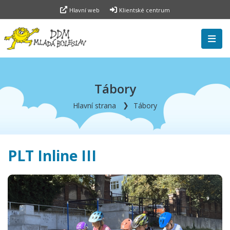
Hlavní web
Klientské centrum
Tábory
Hlavní strana
Tábory
PLT Inline III