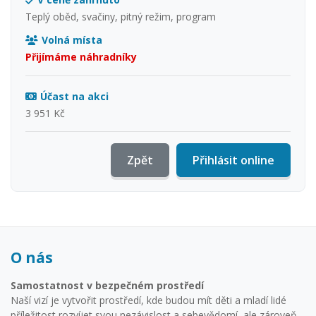
Teplý oběd, svačiny, pitný režim, program
Volná místa
Přijímáme náhradníky
Účast na akci
3 951 Kč
Zpět
Přihlásit online
O nás
Samostatnost v bezpečném prostředí
Naší vizí je vytvořit prostředí, kde budou mít děti a mladí lidé
příležitost rozvíjet svou nezávislost a sebevědomí, ale zároveň